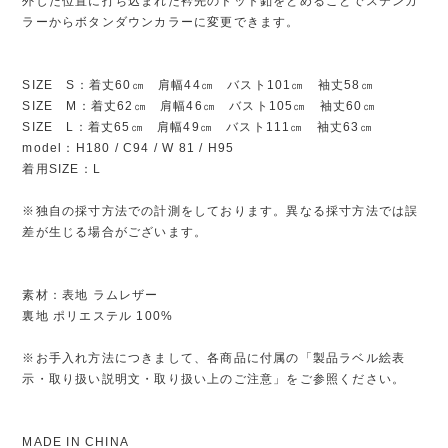
外した位置に打ち込まれた衿先のドット釦をとめることでステンカ
ラーからボタンダウンカラーに変更できます。
SIZE S：着丈60㎝ 肩幅44㎝ バスト101㎝ 袖丈58㎝
SIZE M：着丈62㎝ 肩幅46㎝ バスト105㎝ 袖丈60㎝
SIZE L：着丈65㎝ 肩幅49㎝ バスト111㎝ 袖丈63㎝
model：H180 / C94 / W 81 / H95
着用SIZE：L
※独自の採寸方法での計測をしております。異なる採寸方法では誤
差が生じる場合がございます。
素材：表地 ラムレザー
裏地 ポリエステル 100%
※お手入れ方法につきまして、各商品に付属の「製品ラベル絵表
示・取り扱い説明文・取り扱い上のご注意」をご参照ください。
MADE IN CHINA