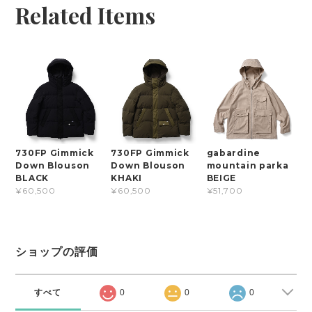
Related Items
730FP Gimmick
730FP Gimmick
gabardine
Down Blouson
Down Blouson
mountain parka
BLACK
KHAKI
BEIGE
¥60,500
¥60,500
¥51,700
ショップの評価
すべて
0
0
0